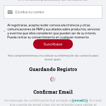
Al registrarse, acepta recibir correos electrónicos y otras
comunicaciones de P&M y sus aliados sobre productos, servicios
y eventos que ellos consideren que pueden ser de su interés.
Puede retirar su consentimiento en cualquier momento
Suscríbase
Nos comprometemos a no utilizar su información de contacto para
enviar spam.
Guardando Registro
Confirmar Email
Un mensaje de confirmación fue enviado a
{{email2}}
. Accede
a tu cuenta de email y haz clic en el botón para validar el