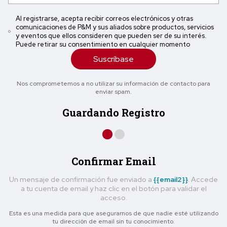
Al registrarse, acepta recibir correos electrónicos y otras
comunicaciones de P&M y sus aliados sobre productos, servicios
y eventos que ellos consideren que pueden ser de su interés.
Puede retirar su consentimiento en cualquier momento
Suscríbase
Nos comprometemos a no utilizar su información de contacto para
enviar spam.
Guardando Registro
Confirmar Email
Un mensaje de confirmación fue enviado a
{{email2}}
. Accede
a tu cuenta de email y haz clic en el botón para validar el
acceso.
Esta es una medida para que asegurarnos de que nadie esté utilizando
tu dirección de email sin tu conocimiento.