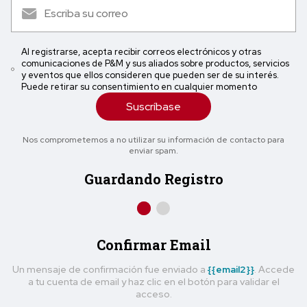
Al registrarse, acepta recibir correos electrónicos y otras
comunicaciones de P&M y sus aliados sobre productos, servicios
y eventos que ellos consideren que pueden ser de su interés.
Puede retirar su consentimiento en cualquier momento
Suscríbase
Nos comprometemos a no utilizar su información de contacto para
enviar spam.
Guardando Registro
Confirmar Email
Un mensaje de confirmación fue enviado a
{{email2}}
. Accede
a tu cuenta de email y haz clic en el botón para validar el
acceso.