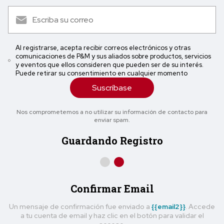
Al registrarse, acepta recibir correos electrónicos y otras
comunicaciones de P&M y sus aliados sobre productos, servicios
y eventos que ellos consideren que pueden ser de su interés.
Puede retirar su consentimiento en cualquier momento
Suscríbase
Nos comprometemos a no utilizar su información de contacto para
enviar spam.
Guardando Registro
Confirmar Email
Un mensaje de confirmación fue enviado a
{{email2}}
. Accede
a tu cuenta de email y haz clic en el botón para validar el