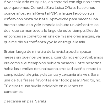
A veces la vida es injusta, en especial con algunos seres
que queremos. Conocí a Sara Luisa Oñate hace unos
quince años, en la Revista P&M, a la que llegó con un
esfero con pinta de bate. Aproveché para hacerle una
broma sobre eso y de inmediato hubo un
click
entre los
dos, que se mantuvo a lo largo de este tiempo. Desde
entonces se convirtió en una de mis mejores amigas, ya
que me dio su confianza y yo le entregué la mía.
Si bien luego de mi retiro de la revista podían pasar
meses sin que nos viéramos, cuando nos encontrábamos
era como si el tiempo no hubiera pasado. Entre nosotros
había las semillas de una buena amistad: cariño, respeto,
complicidad, alegría, y distancia y cercanía a la vez. Sara:
una de tus frases favoritas era “Todo pasa”. Pero tú, no.
Tú dejaste una huella indeleble en quienes te
conocimos.
Descansa en paz, Saralú.