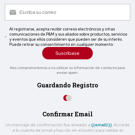
Al registrarse, acepta recibir correos electrónicos y otras
comunicaciones de P&M y sus aliados sobre productos, servicios
y eventos que ellos consideren que pueden ser de su interés.
Puede retirar su consentimiento en cualquier momento
Suscríbase
Nos comprometemos a no utilizar su información de contacto para
enviar spam.
Guardando Registro
Confirmar Email
Un mensaje de confirmación fue enviado a
{{email2}}
. Accede
a tu cuenta de email y haz clic en el botón para validar el