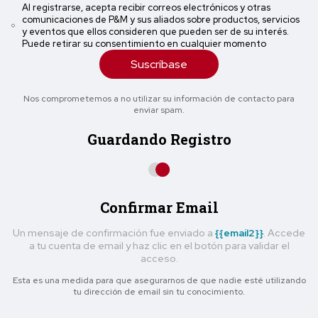
Al registrarse, acepta recibir correos electrónicos y otras
comunicaciones de P&M y sus aliados sobre productos, servicios
y eventos que ellos consideren que pueden ser de su interés.
Puede retirar su consentimiento en cualquier momento
Suscríbase
Nos comprometemos a no utilizar su información de contacto para
enviar spam.
Guardando Registro
Confirmar Email
Un mensaje de confirmación fue enviado a
{{email2}}
. Accede
a tu cuenta de email y haz clic en el botón para validar el
acceso.
Esta es una medida para que asegurarnos de que nadie esté utilizando
tu dirección de email sin tu conocimiento.