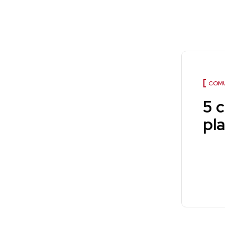
COMU
5 
pl