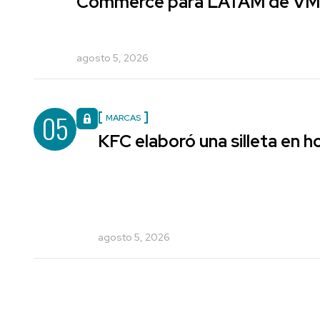
Commerce para LATAM de V
agosto 5, 2026
05
MARCAS
KFC elaboró una silleta en h
agosto 5, 2026