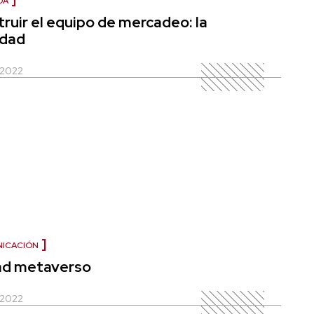
DA
ruir el equipo de mercadeo: la
idad
, 2022
ICACIÓN
ad metaverso
, 2022