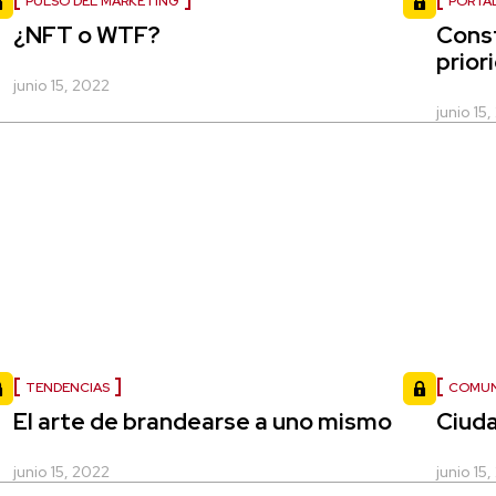
PULSO DEL MARKETING
PORTA
¿NFT o WTF?
Const
prior
junio 15, 2022
junio 15
TENDENCIAS
COMUN
El arte de brandearse a uno mismo
Ciud
junio 15, 2022
junio 15