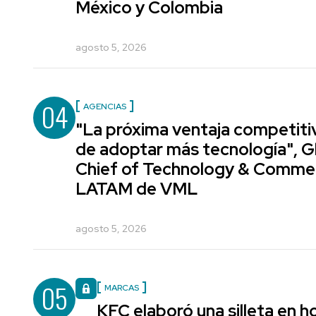
México y Colombia
agosto 5, 2026
04
AGENCIAS
"La próxima ventaja competiti
de adoptar más tecnología", G
Chief of Technology & Comme
LATAM de VML
agosto 5, 2026
05
MARCAS
KFC elaboró una silleta en h