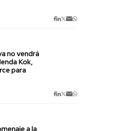
va no vendrá
lenda Kok,
rce para
omenaje a la