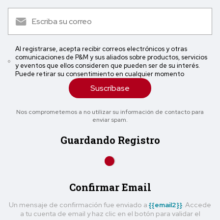
Al registrarse, acepta recibir correos electrónicos y otras
comunicaciones de P&M y sus aliados sobre productos, servicios
y eventos que ellos consideren que pueden ser de su interés.
Puede retirar su consentimiento en cualquier momento
Suscríbase
Nos comprometemos a no utilizar su información de contacto para
enviar spam.
Guardando Registro
Confirmar Email
Un mensaje de confirmación fue enviado a
{{email2}}
. Accede
a tu cuenta de email y haz clic en el botón para validar el