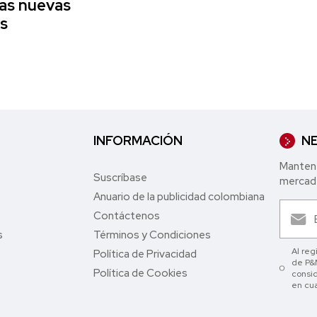
las nuevas
s
INFORMACIÓN
NE
Mantent
Suscríbase
mercade
Anuario de la publicidad colombiana
Contáctenos
s
Términos y Condiciones
Al reg
Política de Privacidad
de P&M
Política de Cookies
consid
en cu