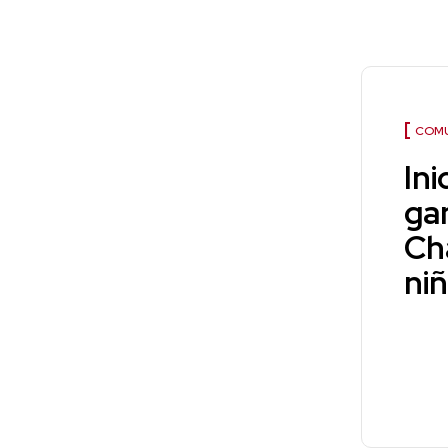
COMU
Ini
ga
Ch
ni