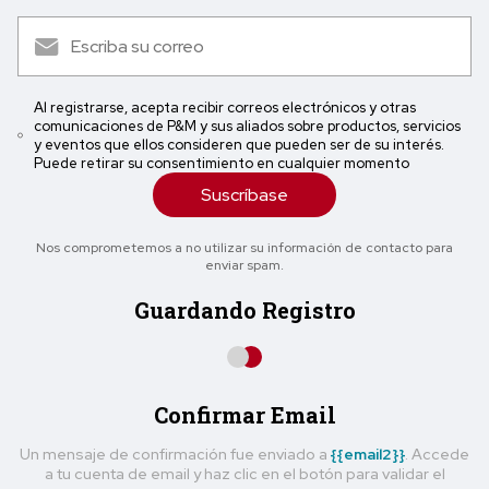
Al registrarse, acepta recibir correos electrónicos y otras
comunicaciones de P&M y sus aliados sobre productos, servicios
y eventos que ellos consideren que pueden ser de su interés.
Puede retirar su consentimiento en cualquier momento
Suscríbase
Nos comprometemos a no utilizar su información de contacto para
enviar spam.
Guardando Registro
Confirmar Email
Un mensaje de confirmación fue enviado a
{{email2}}
. Accede
a tu cuenta de email y haz clic en el botón para validar el