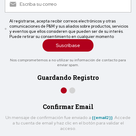
Al registrarse, acepta recibir correos electrónicos y otras
comunicaciones de P&M y sus aliados sobre productos, servicios
y eventos que ellos consideren que pueden ser de su interés.
Puede retirar su consentimiento en cualquier momento
Suscríbase
Nos comprometemos a no utilizar su información de contacto para
enviar spam.
Guardando Registro
Confirmar Email
Un mensaje de confirmación fue enviado a
{{email2}}
. Accede
a tu cuenta de email y haz clic en el botón para validar el
acceso.