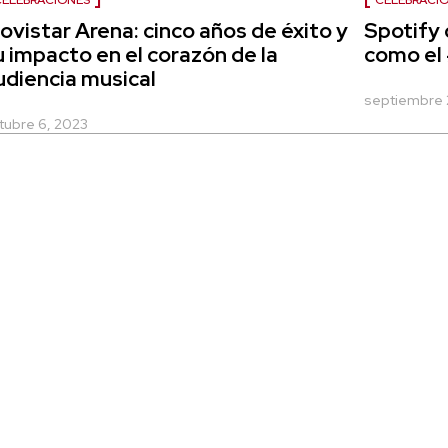
CELEBRACIONES
CELEBRACI
ovistar Arena: cinco años de éxito y
Spotify 
u impacto en el corazón de la
como el
udiencia musical
septiembre 
tubre 6, 2023