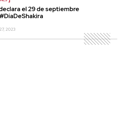
ONES
declara el 29 de septiembre
 #DíaDeShakira
27, 2023