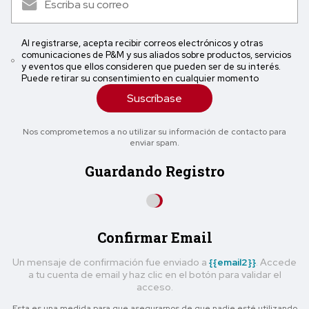
Al registrarse, acepta recibir correos electrónicos y otras
comunicaciones de P&M y sus aliados sobre productos, servicios
y eventos que ellos consideren que pueden ser de su interés.
Puede retirar su consentimiento en cualquier momento
Suscríbase
Nos comprometemos a no utilizar su información de contacto para
enviar spam.
Guardando Registro
Confirmar Email
Un mensaje de confirmación fue enviado a
{{email2}}
. Accede
a tu cuenta de email y haz clic en el botón para validar el
acceso.
Esta es una medida para que asegurarnos de que nadie esté utilizando