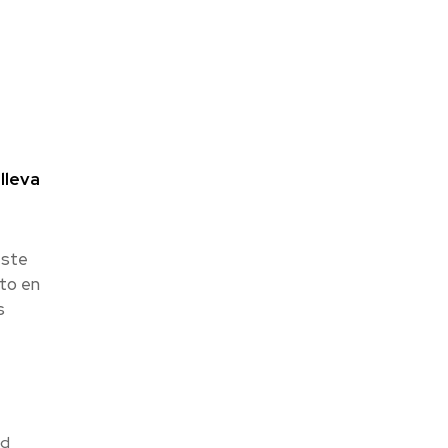
lleva
este
to en
s
ad