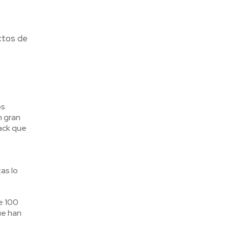
ctos de
os
n gran
ack que
as lo
e 100
ue han