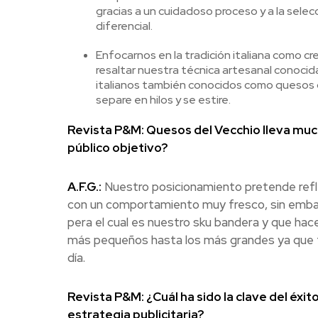
gracias a un cuidadoso proceso y a la selec
diferencial.
Enfocarnos en la tradición italiana como c
resaltar nuestra técnica artesanal conocida
italianos también conocidos como quesos d
separe en hilos y se estire.
Revista P&M: Quesos del Vecchio lleva much
público objetivo?
A.F.G.:
Nuestro posicionamiento pretende refl
con un comportamiento muy fresco, sin embar
pera el cual es nuestro sku bandera y que hace
más pequeños hasta los más grandes ya que t
día.
Revista P&M: ¿Cuál ha sido la clave del éxi
estrategia publicitaria?