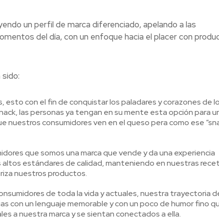
do un perfil de marca diferenciado, apelando a las
mentos del día, con un enfoque hacia el placer con produ
 sido:
, esto con el fin de conquistar los paladares y corazones de l
snack, las personas ya tengan en su mente esta opción para u
ue nuestros consumidores ven en el queso pera como ese “sn
midores que somos una marca que vende y da una experiencia
 altos estándares de calidad, manteniendo en nuestras recet
eriza nuestros productos.
nsumidores de toda la vida y actuales, nuestra trayectoria d
rias con un lenguaje memorable y con un poco de humor fino q
es a nuestra marca y se sientan conectados a ella.