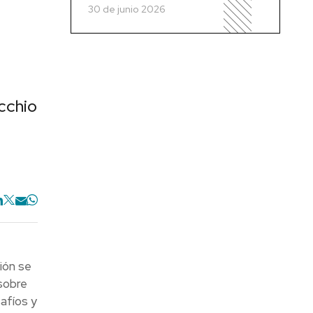
30 de junio 2026
cchio
ión se
sobre
safíos y