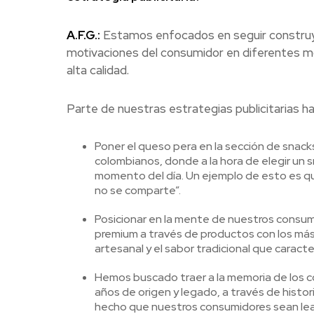
A.F.G.:
Estamos enfocados en seguir construyen
motivaciones del consumidor en diferentes mo
alta calidad.
Parte de nuestras estrategias publicitarias ha
Poner el queso pera en la sección de snacks
colombianos, donde a la hora de elegir un 
momento del día. Un ejemplo de esto es q
no se comparte”.
Posicionar en la mente de nuestros consu
premium a través de productos con los más
artesanal y el sabor tradicional que caract
Hemos buscado traer a la memoria de los co
años de origen y legado, a través de histo
hecho que nuestros consumidores sean leal