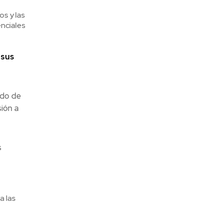
s y las
enciales
 sus
ado de
ión a
s
a las