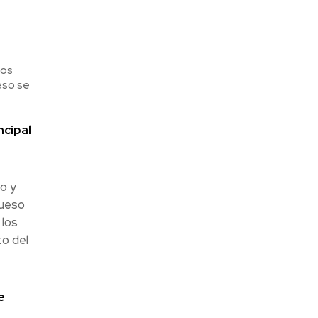
sos
eso se
ncipal
o y
queso
 los
o del
e