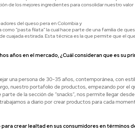
ción de los mejores ingredientes para consolidar nuestro valor
readores del queso pera en Colombia y
 como “pasta filata” la cual hace parte de una familia de que
e cuajada estirada. Esta técnica es la que permite que el qu
os años en el mercado, ¿Cuál consideran que es su pri
ejar una persona de 30-35 años, contemporánea, con estil
go, nuestro portafolio de productos, empezando por el 
 parte de la sección de “snacks”, nos permite llegar desde
rabajamos a diario por crear productos para cada moment
to para crear lealtad en sus consumidores en términos d