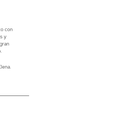
to con
s y
gran
.
lena.