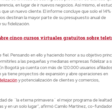
rencia, en lugar de ir nuevos negocios. Así mismo, el estud
 que un nuevo cliente. El informe concluye que solo el 14% 
os destinan la mayor parte de su presupuesto anual de
su fidelización.
re cinco cursos virtuales gratuitos sobre telet
 fiel. Pensando en ello y haciendo honor a su objetivo princi
ermitirles a las pequeñas y medianas empresas fidelizar a 
n Bogotá ya cuenta con más de 120.000 usuarios afiliados
n ya tiene proyectos de expansión y abre operaciones en
delización
y potencialización de clientes y comercios,
udad de ´la eterna primavera´ el mejor programa de lealtad
as y en un solo lugar”, afirmó Camilo Martínez, co-fundado