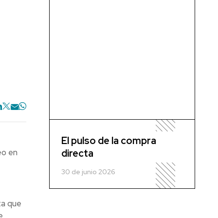
El pulso de la compra
directa
eo en
30 de junio 2026
ta que
e