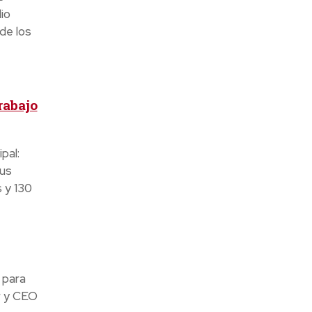
io
de los
rabajo
pal:
sus
 y 130
 para
r y CEO