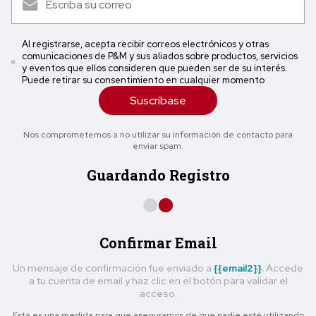
Al registrarse, acepta recibir correos electrónicos y otras
comunicaciones de P&M y sus aliados sobre productos, servicios
y eventos que ellos consideren que pueden ser de su interés.
Puede retirar su consentimiento en cualquier momento
Suscríbase
Nos comprometemos a no utilizar su información de contacto para
enviar spam.
Guardando Registro
Confirmar Email
Un mensaje de confirmación fue enviado a
{{email2}}
. Accede
a tu cuenta de email y haz clic en el botón para validar el
acceso.
Esta es una medida para que asegurarnos de que nadie esté utilizando