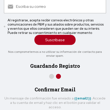
Al registrarse, acepta recibir correos electrónicos y otras
comunicaciones de P&M y sus aliados sobre productos, servicios
y eventos que ellos consideren que pueden ser de su interés.
Puede retirar su consentimiento en cualquier momento
Suscríbase
Nos comprometemos a no utilizar su información de contacto para
enviar spam.
Guardando Registro
Confirmar Email
Un mensaje de confirmación fue enviado a
{{email2}}
. Accede
a tu cuenta de email y haz clic en el botón para validar el
acceso.