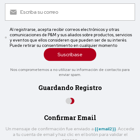
Al registrarse, acepta recibir correos electrónicos y otras
comunicaciones de P&M y sus aliados sobre productos, servicios
y eventos que ellos consideren que pueden ser de su interés.
Puede retirar su consentimiento en cualquier momento
Suscríbase
Nos comprometemos a no utilizar su información de contacto para
enviar spam.
Guardando Registro
Confirmar Email
Un mensaje de confirmación fue enviado a
{{email2}}
. Accede
a tu cuenta de email y haz clic en el botón para validar el
acceso.