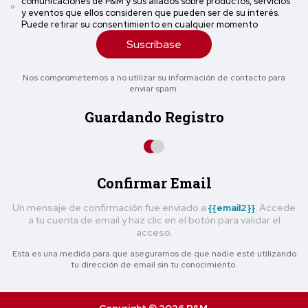
comunicaciones de P&M y sus aliados sobre productos, servicios
y eventos que ellos consideren que pueden ser de su interés.
Puede retirar su consentimiento en cualquier momento
Suscríbase
Nos comprometemos a no utilizar su información de contacto para
enviar spam.
Guardando Registro
Confirmar Email
Un mensaje de confirmación fue enviado a
{{email2}}
. Accede
a tu cuenta de email y haz clic en el botón para validar el
acceso.
Esta es una medida para que asegurarnos de que nadie esté utilizando
tu dirección de email sin tu conocimiento.
Copyright © 2026 P&M.