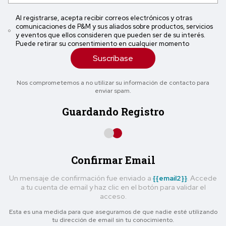
Al registrarse, acepta recibir correos electrónicos y otras
comunicaciones de P&M y sus aliados sobre productos, servicios
y eventos que ellos consideren que pueden ser de su interés.
Puede retirar su consentimiento en cualquier momento
Suscríbase
Nos comprometemos a no utilizar su información de contacto para
enviar spam.
Guardando Registro
Confirmar Email
Un mensaje de confirmación fue enviado a
{{email2}}
. Accede
a tu cuenta de email y haz clic en el botón para validar el
acceso.
Esta es una medida para que asegurarnos de que nadie esté utilizando
tu dirección de email sin tu conocimiento.