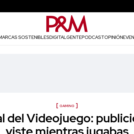
MARCAS SOSTENIBLES
DIGITAL
GENTE
PODCAST
OPINIÓN
EVE
GAMING
l del Videojuego: public
viste mientras jugabas