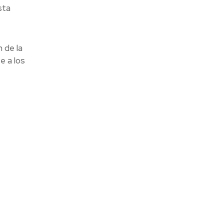
sta
n de la
e a los