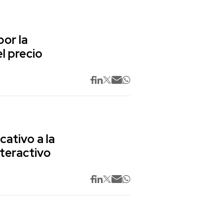
or la
l precio
cativo a la
nteractivo