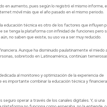
ido en aumento, pues según lo registró el mismo informe, 
nternet móvil más que el año pasado en el mismo periodo.
la educación técnica es otro de los factores que influyen p
ue se tenga la plataforma con infinidad de funciones pero si
ún, no saben que existe, su uso va a ser muy reducido.
financiera. Aunque ha disminuido paulatinamente el miedo 
 personas, sobretodo en Latinoamérica, continúan temerosa
edicada al monitoreo y optimización de la experiencia de
e es importante combinar la educación técnica y financiera
eguro operar a través de los canales digitales. Y, si una
 plataforma no funciona como esperaba, no la entiende, o f