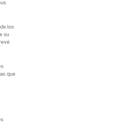
sus
 de los
e su
prevé
es
ias que
os