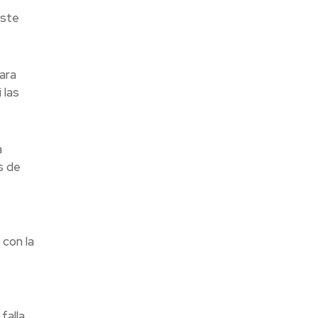
este
ara
 las
a
s de
 con la
alla,