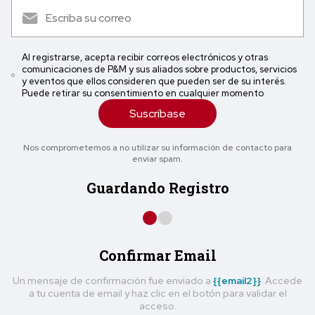
Al registrarse, acepta recibir correos electrónicos y otras
comunicaciones de P&M y sus aliados sobre productos, servicios
y eventos que ellos consideren que pueden ser de su interés.
Puede retirar su consentimiento en cualquier momento
Suscríbase
Nos comprometemos a no utilizar su información de contacto para
enviar spam.
Guardando Registro
Confirmar Email
Un mensaje de confirmación fue enviado a
{{email2}}
. Accede
a tu cuenta de email y haz clic en el botón para validar el
acceso.