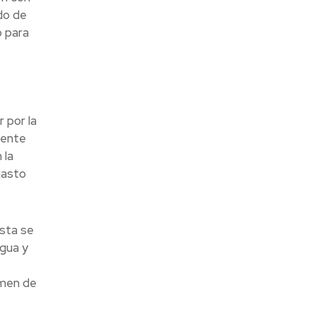
do de
o para
 por la
mente
 la
gasto
esta se
agua y
umen de