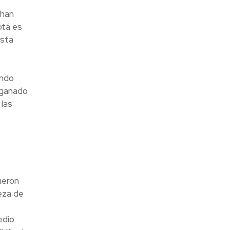
 han
otá es
esta
ando
 ganado
las
ueron
eza de
edio