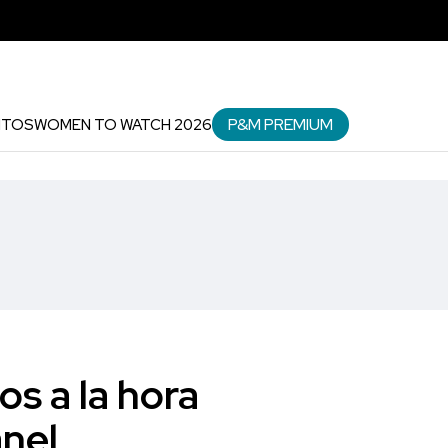
P&M PREMIUM
NTOS
WOMEN TO WATCH 2026
s a la hora
nel