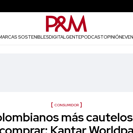
MARCAS SOSTENIBLES
DIGITAL
GENTE
PODCAST
OPINIÓN
EVE
CONSUMIDOR
lombianos más cauteloso
 comprar: Kantar Worldpa