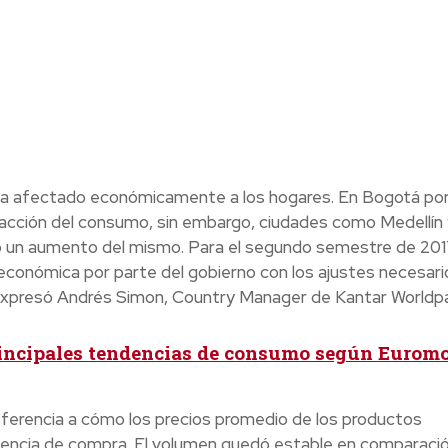
ha afectado económicamente a los hogares. En Bogotá po
cción del consumo, sin embargo, ciudades como Medellín 
do un aumento del mismo. Para el segundo semestre de 201
 económica por parte del gobierno con los ajustes necesari
 expresó Andrés Simon, Country Manager de Kantar Worldpa
rincipales tendencias de consumo según Euromo
eferencia a cómo los precios promedio de los productos
uencia de compra. El volumen quedó estable en comparaci