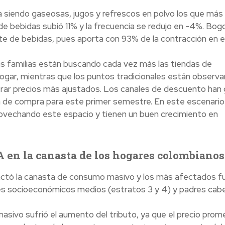
 siendo gaseosas, jugos y refrescos en polvo los que más
de bebidas subió 11% y la frecuencia se redujo en -4%. Bog
rte de bebidas, pues aporta con 93% de la contracción en 
as familias están buscando cada vez más las tiendas de
ogar, mientras que los puntos tradicionales están observ
trar precios más ajustados. Los canales de descuento han
 de compra para este primer semestre. En este escenario 
ovechando este espacio y tienen un buen crecimiento en
A en la canasta de los hogares colombianos
pactó la canasta de consumo masivo y los más afectados f
eles socioeconómicos medios (estratos 3 y 4) y padres cab
sivo sufrió el aumento del tributo, ya que el precio prom