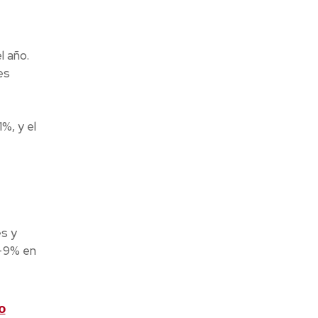
l año.
es
%, y el
s y
 +9% en
o