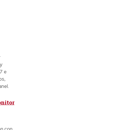
r
y
7 e
os,
nel.
nitor
ón con