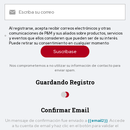
Al registrarse, acepta recibir correos electrónicos y otras
comunicaciones de P&M y sus aliados sobre productos, servicios
y eventos que ellos consideren que pueden ser de su interés.
Puede retirar su consentimiento en cualquier momento
Suscríbase
Nos comprometemos a no utilizar su información de contacto para
enviar spam.
Guardando Registro
Confirmar Email
Un mensaje de confirmación fue enviado a
{{email2}}
. Accede
a tu cuenta de email y haz clic en el botón para validar el