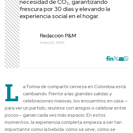
necesidad de CO₂, garantizando
frescura por 30 días y elevando la
experiencia social en el hogar.
Redacción P&M
mayo 22, 2026
L
a forma de compartir cerveza en Colombia está
cambiando. Frente a las grandes salidas y
celebraciones masivas, los encuentros en casa —
para ver un partido, reunirse con amigos o celebrar entre
pocos— ganan cada vez más espacio. En estos
momentos, la experiencia completa empieza a ser tan
importante como la bebida: cómo se sirve, cómo se