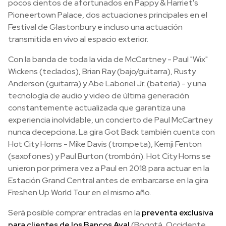
pocos cientos de afortunados en Pappy & Harriet's
Pioneertown Palace, dos actuaciones principales en el
Festival de Glastonbury e incluso una actuación
transmitida en vivo al espacio exterior.
Con la banda de toda la vida de McCartney - Paul "Wix"
Wickens (teclados), Brian Ray (bajo/guitarra), Rusty
Anderson (guitarra) y Abe Laboriel Jr. (batería) - y una
tecnología de audio y video de última generación
constantemente actualizada que garantiza una
experiencia inolvidable, un concierto de Paul McCartney
nunca decepciona. La gira Got Back también cuenta con
Hot City Horns - Mike Davis (trompeta), Kemji Fenton
(saxofones) y Paul Burton (trombón). Hot City Horns se
unieron por primera vez a Paul en 2018 para actuar en la
Estación Grand Central antes de embarcarse en la gira
Freshen Up World Tour en el mismo año.
Será posible comprar entradas en la
preventa exclusiva
para clientes de los Bancos Aval
(Bogotá, Occidente,