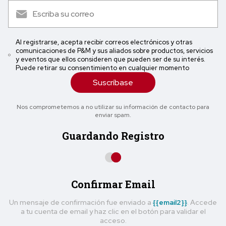
Al registrarse, acepta recibir correos electrónicos y otras
comunicaciones de P&M y sus aliados sobre productos, servicios
y eventos que ellos consideren que pueden ser de su interés.
Puede retirar su consentimiento en cualquier momento
Suscríbase
Nos comprometemos a no utilizar su información de contacto para
enviar spam.
Guardando Registro
Confirmar Email
Un mensaje de confirmación fue enviado a
{{email2}}
. Accede
a tu cuenta de email y haz clic en el botón para validar el
acceso.