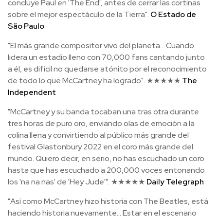
concluye Paul en 'The End', antes de cerrar las cortinas
sobre el mejor espectáculo de la Tierra".
O Estado de
São Paulo
"El más grande compositor vivo del planeta... Cuando
lidera un estadio lleno con 70,000 fans cantando junto
a él, es difícil no quedarse atónito por el reconocimiento
de todo lo que McCartney ha logrado". ★★★★★
The
Independent
"McCartney y su banda tocaban una tras otra durante
tres horas de puro oro, enviando olas de emoción a la
colina llena y convirtiendo al público más grande del
festival Glastonbury 2022 en el coro más grande del
mundo. Quiero decir, en serio, no has escuchado un coro
hasta que has escuchado a 200,000 voces entonando
los 'na na nas' de 'Hey Jude'". ★★★★★
Daily Telegraph
"Así como McCartney hizo historia con The Beatles, está
haciendo historia nuevamente... Estar en el escenario