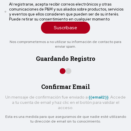
Al registrarse, acepta recibir correos electrónicos y otras
comunicaciones de P&M y sus aliados sobre productos, servicios
y eventos que ellos consideren que pueden ser de su interés.
Puede retirar su consentimiento en cualquier momento
Suscríbase
Nos comprometemos a no utilizar su información de contacto para
enviar spam.
Guardando Registro
Confirmar Email
Un mensaje de confirmación fue enviado a
{{email2}}
. Accede
a tu cuenta de email y haz clic en el botón para validar el
acceso.
Esta es una medida para que asegurarnos de que nadie esté utilizando
tu dirección de email sin tu conocimiento.