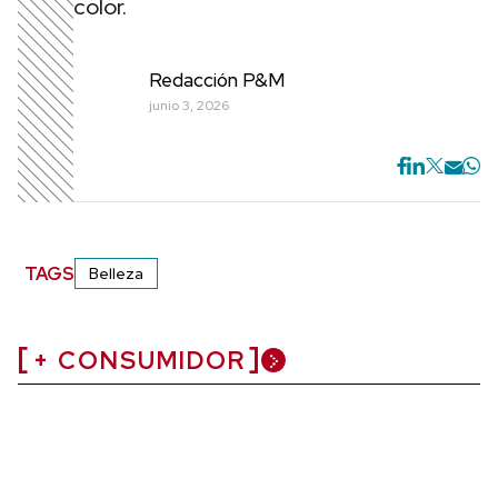
color.
Redacción P&M
junio 3, 2026
TAGS
Belleza
+ CONSUMIDOR