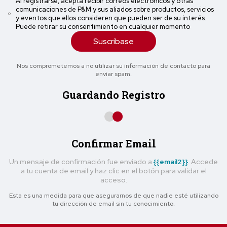
Al registrarse, acepta recibir correos electrónicos y otras
comunicaciones de P&M y sus aliados sobre productos, servicios
y eventos que ellos consideren que pueden ser de su interés.
Puede retirar su consentimiento en cualquier momento
Suscríbase
Nos comprometemos a no utilizar su información de contacto para
enviar spam.
Guardando Registro
Confirmar Email
Un mensaje de confirmación fue enviado a
{{email2}}
. Accede
a tu cuenta de email y haz clic en el botón para validar el
acceso.
Esta es una medida para que asegurarnos de que nadie esté utilizando
tu dirección de email sin tu conocimiento.