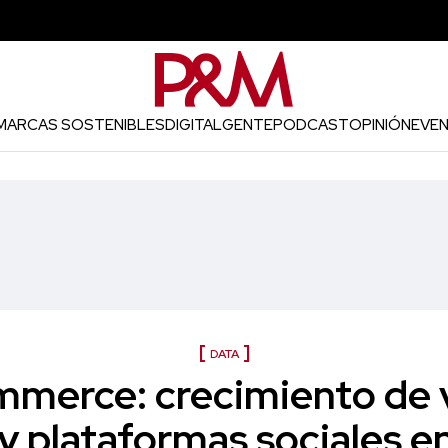
MARCAS SOSTENIBLES
DIGITAL
GENTE
PODCAST
OPINIÓN
EVE
DATA
mmerce: crecimiento de 
y plataformas sociales 