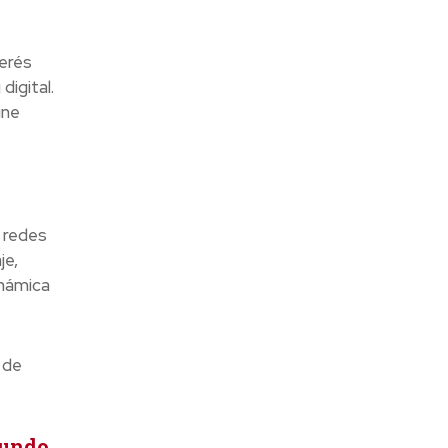
terés
igital.
ine
 redes
je,
inámica
 de
mundo