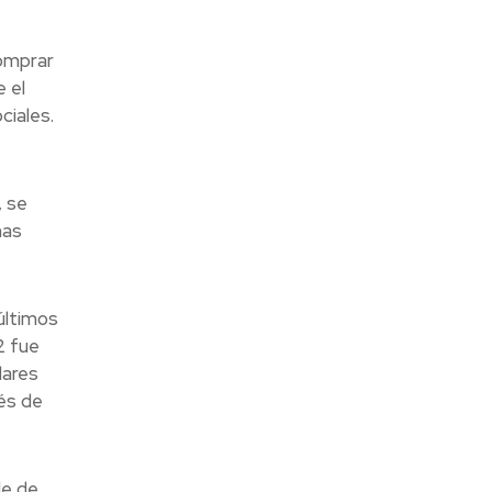
comprar
 el
ciales.
, se
mas
últimos
2 fue
lares
és de
le de