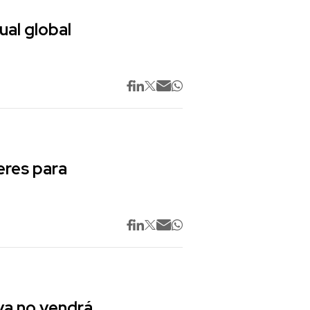
ual global
res para
va no vendrá