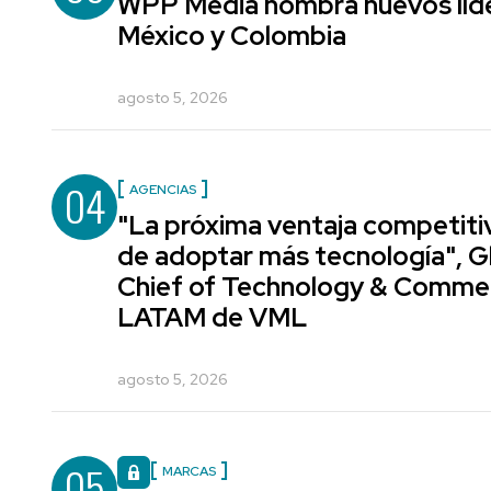
WPP Media nombra nuevos líde
México y Colombia
agosto 5, 2026
04
AGENCIAS
"La próxima ventaja competiti
de adoptar más tecnología", G
Chief of Technology & Comme
LATAM de VML
agosto 5, 2026
05
MARCAS