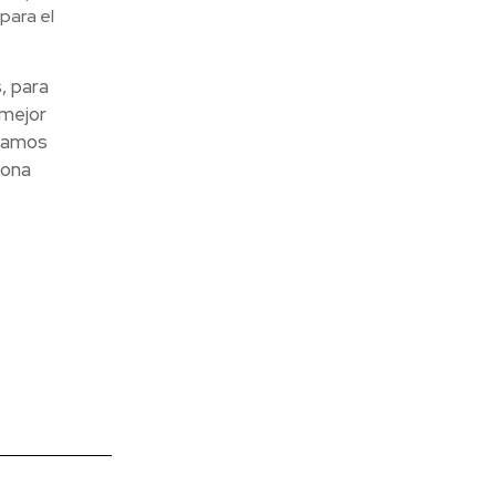
para el
, para
 mejor
ndamos
iona