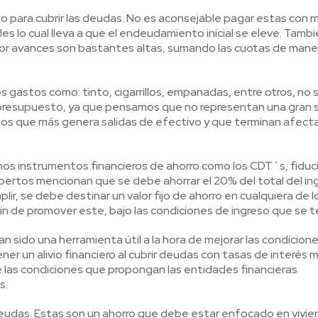
ito para cubrir las deudas. No es aconsejable pagar estas con 
s lo cual lleva a que el endeudamiento inicial se eleve. Tambi
por avances son bastantes altas, sumando las cuotas de mane
 gastos como: tinto, cigarrillos, empanadas, entre otros, no 
 presupuesto, ya que pensamos que no representan una gran
esos que más genera salidas de efectivo y que terminan afec
hos instrumentos financieros de ahorro como los CDT´s, fiduci
pertos mencionan que se debe ahorrar el 20% del total del in
r, se debe destinar un valor fijo de ahorro en cualquiera de l
fin de promover este, bajo las condiciones de ingreso que se t
n sido una herramienta útil a la hora de mejorar las condicion
ner un alivio financiero al cubrir deudas con tasas de interés 
e las condiciones que propongan las entidades financieras
s.
deudas. Estas son un ahorro que debe estar enfocado en vivie