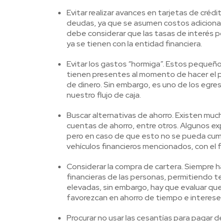
Evitar realizar avances en tarjetas de créd
deudas, ya que se asumen costos adicionale
debe considerar que las tasas de interés 
ya se tienen con la entidad financiera.
Evitar los gastos “hormiga”. Estos pequeños
tienen presentes al momento de hacer el
de dinero. Sin embargo, es uno de los egr
nuestro flujo de caja.
Buscar alternativas de ahorro. Existen muc
cuentas de ahorro, entre otros. Algunos ex
pero en caso de que esto no se pueda cumpli
vehículos financieros mencionados, con el 
Considerar la compra de cartera. Siempre ha
financieras de las personas, permitiendo te
elevadas, sin embargo, hay que evaluar qu
favorezcan en ahorro de tiempo e interese
Procurar no usar las cesantías para pagar 