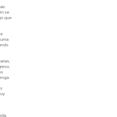
más
én se
jo que
se
 suma
tando
arias,
greso,
os
enga.
es
muy
nda,