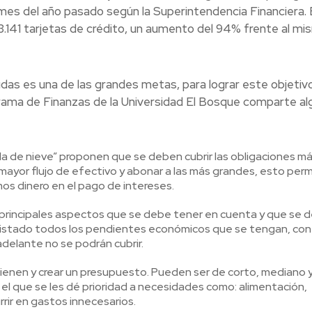
es del año pasado según la Superintendencia Financiera.
141 tarjetas de crédito, un aumento del 94% frente al mi
udas es una de las grandes metas, para lograr este objetiv
grama de Finanzas de la Universidad El Bosque comparte a
ola de nieve” proponen que se deben cubrir las obligaciones m
ayor flujo de efectivo y abonar a las más grandes, esto permi
 dinero en el pago de intereses.
s principales aspectos que se debe tener en cuenta y que se 
n listado todos los pendientes económicos que se tengan, con 
elante no se podrán cubrir.
ienen y crear un presupuesto. Pueden ser de corto, mediano y
 el que se les dé prioridad a necesidades como: alimentación,
urrir en gastos innecesarios.