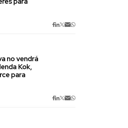
res para
va no vendrá
lenda Kok,
rce para