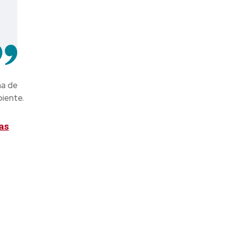
na de
iente.
as