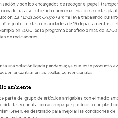
nización y son los encargados de recoger el papel, transpor
ccionarlo para ser utilizado como materia prima en las plan
ucción.
La Fundación Grupo Familia
lleva trabajando
durant
2 años junto con las comunidades de 15 departamentos del 
ejemplo en 2020, este programa benefició a más de 3.700
ias de recicladores.
ta una solución ligada pandemia; ya que este producto ev
ueden encontrar en las toallas convencionales.
dio ambiente
ce parte del grupo de artículos amigables con el medio amb
 recicladas y cuenta con un empaque producido con plástic
ilia® Green, es destinado para mejorar las condiciones de
onados anteriomente.