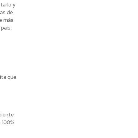
tarlo y
tas de
e más
país;
ita que
iente.
o 100%