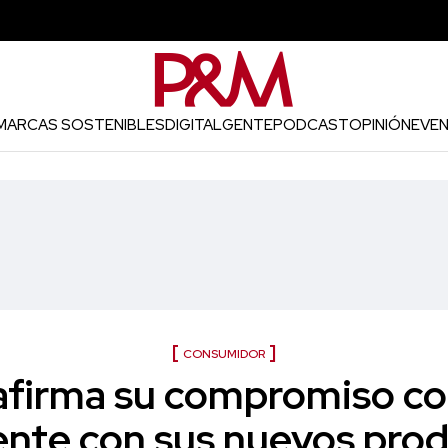
MARCAS SOSTENIBLES
DIGITAL
GENTE
PODCAST
OPINIÓN
EVE
CONSUMIDOR
eafirma su compromiso co
nte con sus nuevos pro