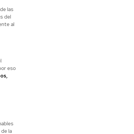
 de las
s del
ente al
l
por eso
os,
hables
 de la