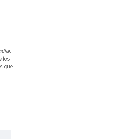
ilia;
 los
es que