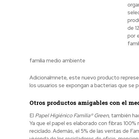
orga
sele
prod
de 1
por 
famil
familia medio ambiente
Adicionalmnete, este nuevo producto represen
los usuarios se expongan a bacterias que se p
Otros productos amigables con el me
El
Papel Higiénico Familia® Green
, también ha
Ya que el papel es elaborado con fibras 100%
reciclado. Además, el 5% de las ventas de Fam
vivienda de los recicladores de oficio, menci