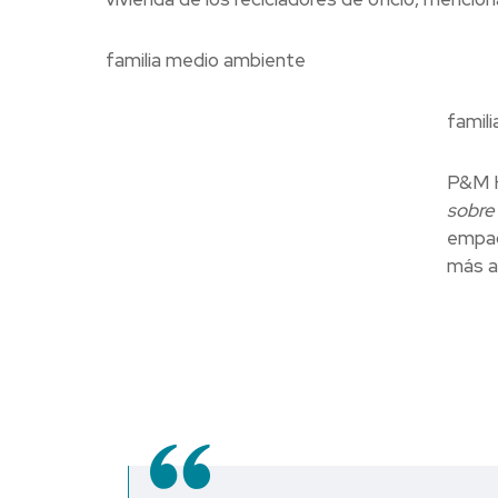
familia medio ambiente
famil
P&M 
sobr
empaq
más a