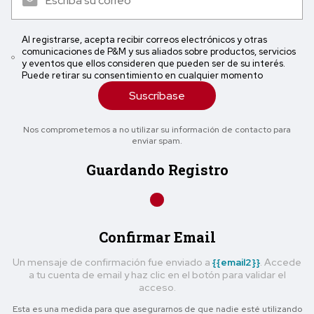
Al registrarse, acepta recibir correos electrónicos y otras
comunicaciones de P&M y sus aliados sobre productos, servicios
y eventos que ellos consideren que pueden ser de su interés.
Puede retirar su consentimiento en cualquier momento
Suscríbase
Nos comprometemos a no utilizar su información de contacto para
enviar spam.
Guardando Registro
Confirmar Email
Un mensaje de confirmación fue enviado a
{{email2}}
. Accede
a tu cuenta de email y haz clic en el botón para validar el
acceso.
Esta es una medida para que asegurarnos de que nadie esté utilizando