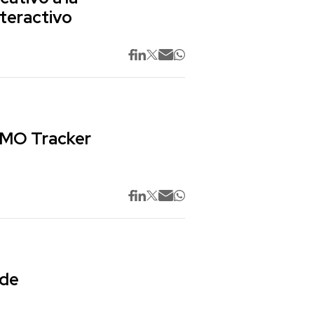
nteractivo
 CMO Tracker
 de