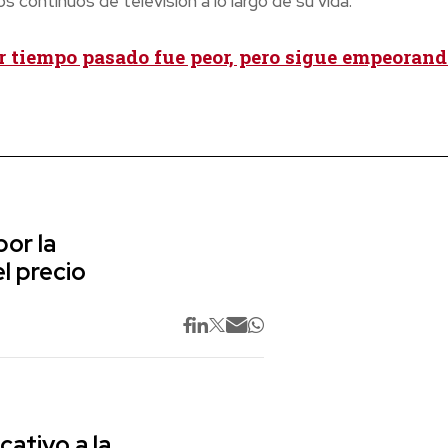
 continuos de televisión a lo largo de su vida.
r tiempo pasado fue peor, pero sigue empeorand
or la
l precio
cativo a la