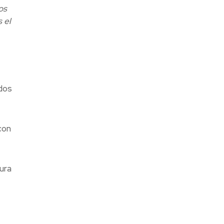
os
 el
ados
con
ura