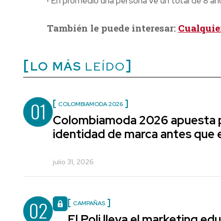
·
En promedio una persona ve un total de 8 años
También le puede interesar:
Cualquie
LO MÁS
LEÍDO
01
COLOMBIAMODA 2026
Colombiamoda 2026 apuesta p
identidad de marca antes que e
julio 31, 2026
02
CAMPAÑAS
El Poli lleva el marketing edu