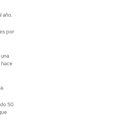
l año.
nes por
 una
a hace
a.
ndo 50
que