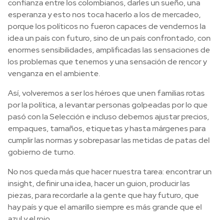
confianza entre los colombianos, darles un sueño, una
esperanza y esto nos toca hacerlo a los de mercadeo,
porque los políticos no fueron capaces de vendernos la
idea un país con futuro, sino de un país confrontado, con
enormes sensibilidades, amplificadas las sensaciones de
los problemas que tenemos y una sensación de rencor y
venganza en el ambiente.
Así, volveremos a ser los héroes que unen familias rotas
por la política, a levantar personas golpeadas por lo que
pasó con la Selección e incluso debemos ajustar precios,
empaques, tamaños, etiquetas y hasta márgenes para
cumplir las normas y sobrepasar las metidas de patas del
gobierno de turno.
No nos queda más que hacer nuestra tarea: encontrar un
insight, definir una idea, hacer un guion, producir las
piezas, para recordarle a la gente que hay futuro, que
hay país y que el amarillo siempre es más grande que el
azul y el rojo.