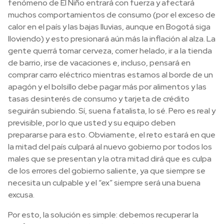
fenómeno de El Niño entrará con fuerza y afectará
muchos comportamientos de consumo (por el exceso de
calor en el país y las bajas lluvias, aunque en Bogotá siga
lloviendo) y esto presionará aún más la inflación al alza. La
gente querrá tomar cerveza, comer helado, ir a la tienda
de barrio, irse de vacaciones e, incluso, pensará en
comprar carro eléctrico mientras estamos al borde de un
apagón y el bolsillo debe pagar más por alimentos y las
tasas desinterés de consumo y tarjeta de crédito
seguirán subiendo. Sí, suena fatalista, lo sé. Pero es real y
previsible, por lo que usted y su equipo deben
prepararse para esto. Obviamente, el reto estará en que
la mitad del país culpará al nuevo gobierno por todos los
males que se presentan y la otra mitad dirá que es culpa
de los errores del gobierno saliente, ya que siempre se
necesita un culpable y el “ex” siempre será una buena
excusa.
Por esto, la solución es simple: debemos recuperar la