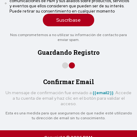
comunicaciones de P&M y sus aliados sobre productos, servicios
y eventos que ellos consideren que pueden ser de su interés.
Puede retirar su consentimiento en cualquier momento
Suscríbase
Nos comprometemos a no utilizar su información de contacto para
enviar spam.
Guardando Registro
Confirmar Email
Un mensaje de confirmación fue enviado a
{{email2}}
. Accede
a tu cuenta de email y haz clic en el botón para validar el
acceso.
Esta es una medida para que asegurarnos de que nadie esté utilizando
tu dirección de email sin tu conocimiento.