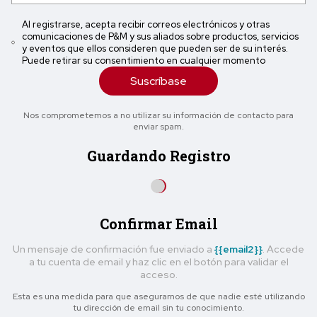
Al registrarse, acepta recibir correos electrónicos y otras
comunicaciones de P&M y sus aliados sobre productos, servicios
y eventos que ellos consideren que pueden ser de su interés.
Puede retirar su consentimiento en cualquier momento
Suscríbase
Nos comprometemos a no utilizar su información de contacto para
enviar spam.
Guardando Registro
Confirmar Email
Un mensaje de confirmación fue enviado a
{{email2}}
. Accede
a tu cuenta de email y haz clic en el botón para validar el
acceso.
Esta es una medida para que asegurarnos de que nadie esté utilizando
tu dirección de email sin tu conocimiento.