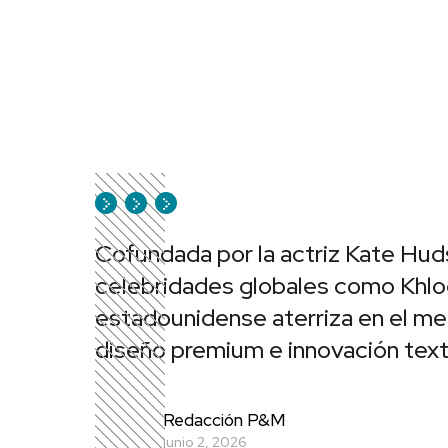
Cofundada por la actriz Kate Hud
celebridades globales como Khloé
estadounidense aterriza en el m
diseño premium e innovación texti
Redacción P&M
junio 2, 2026