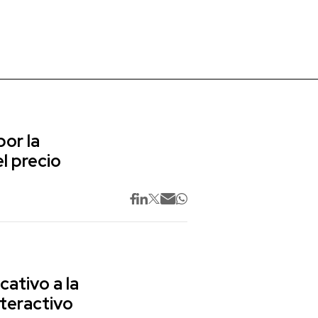
or la
l precio
cativo a la
nteractivo