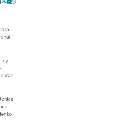
n la
onal.
ia y
e
figuran
écnica
tics
alento