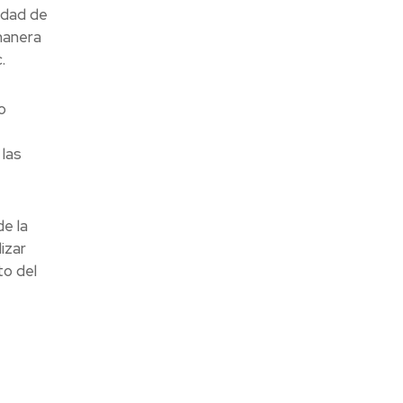
idad de
manera
.
o
 las
e la
izar
to del