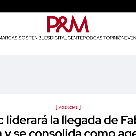
MARCAS SOSTENIBLES
DIGITAL
GENTE
PODCAST
OPINIÓN
EVE
AGENCIAS
liderará la llegada de Fab
 y se consolida como ag