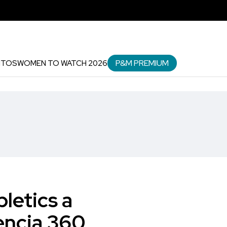
P&M PREMIUM
NTOS
WOMEN TO WATCH 2026
letics a
encia 360