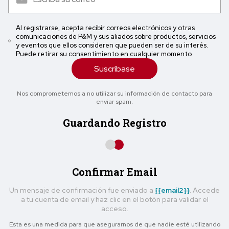
Al registrarse, acepta recibir correos electrónicos y otras
comunicaciones de P&M y sus aliados sobre productos, servicios
y eventos que ellos consideren que pueden ser de su interés.
Puede retirar su consentimiento en cualquier momento
Suscríbase
Nos comprometemos a no utilizar su información de contacto para
enviar spam.
Guardando Registro
Confirmar Email
Un mensaje de confirmación fue enviado a
{{email2}}
. Accede
a tu cuenta de email y haz clic en el botón para validar el
acceso.
Esta es una medida para que asegurarnos de que nadie esté utilizando