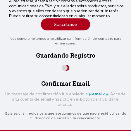
Al registrarse, acepta recibir correos electrónicos y otras
comunicaciones de P&M y sus aliados sobre productos, servicios
y eventos que ellos consideren que pueden ser de su interés.
Puede retirar su consentimiento en cualquier momento
Suscríbase
Nos comprometemos a no utilizar su información de contacto para
enviar spam.
Guardando Registro
Confirmar Email
Un mensaje de confirmación fue enviado a
{{email2}}
. Accede
a tu cuenta de email y haz clic en el botón para validar el
acceso.
Esta es una medida para que asegurarnos de que nadie esté utilizando
tu dirección de email sin tu conocimiento.