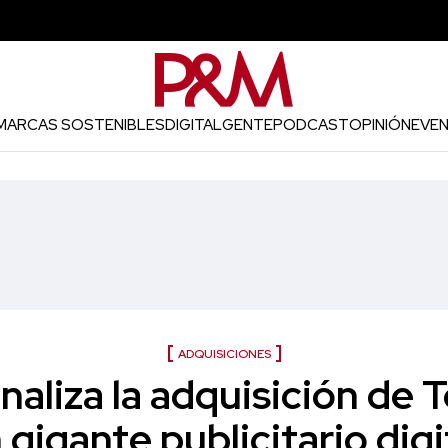
MARCAS SOSTENIBLES
DIGITAL
GENTE
PODCAST
OPINIÓN
EVE
ADQUISICIONES
naliza la adquisición de 
 gigante publicitario digi