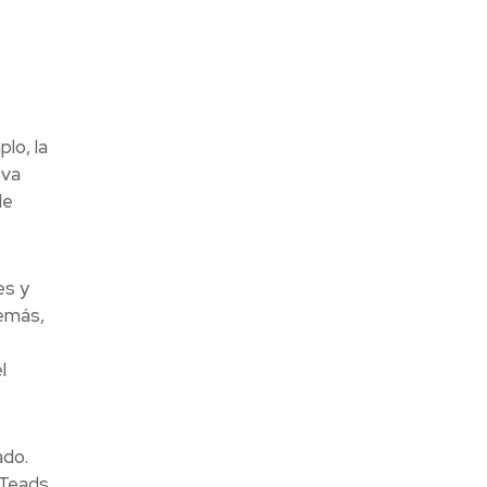
lo, la
eva
de
es y
demás,
s
l
ado.
 Teads