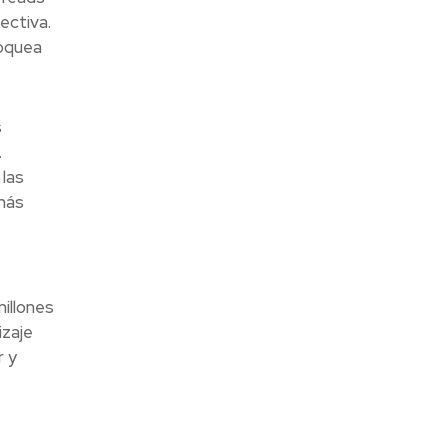
ectiva.
loquea
s
.
 las
más
millones
izaje
r y