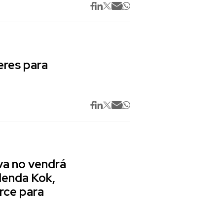
res para
va no vendrá
lenda Kok,
rce para