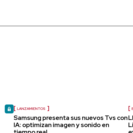
LANZAMIENTOS
Samsung presenta sus nuevos Tvs con
L
IA: optimizan imagen y sonido en
L
tiempo real
e