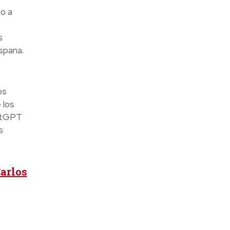
po a
s
spana.
os
 los
hatGPT
s
arlos