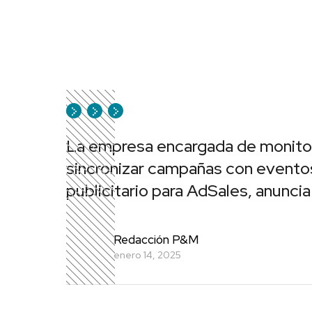
La empresa encargada de monitore
sincronizar campañas con eventos
publicitario para AdSales, anunc
Redacción P&M
enero 14, 2025