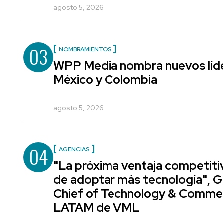
agosto 5, 2026
03
NOMBRAMIENTOS
WPP Media nombra nuevos líde
México y Colombia
agosto 5, 2026
04
AGENCIAS
"La próxima ventaja competiti
de adoptar más tecnología", G
Chief of Technology & Comme
LATAM de VML