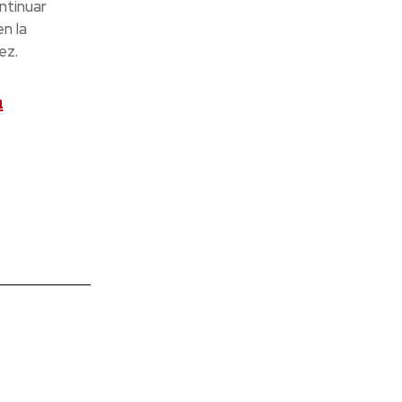
ntinuar
n la
ez.
a