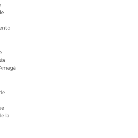
n
de
s
mentó
e
uia
n Amagá
 de
ue
e la