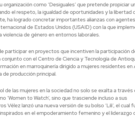
su organización como ‘Desiguales’ que pretende propiciar u
ando el respeto, la igualdad de oportunidades y la libertad 
te, ha logrado concretar importantes alianzas con agente
Internacional de Estados Unidos (USAID) con la que imple
a violencia de género en entornos laborales.
 participar en proyectos que incentiven la participación d
n conjunto con el Centro de Ciencia y Tecnología de Antioq
rmación en marroquinería dirigido a mujeres residentes e
 de producción principal.
rol de las mujeres en la sociedad no solo se exalta a través
como ‘Women to Watch’, sino que trasciende incluso a sus
Vélez lanzó una nueva versión de su bolso ‘Lili’, el cual f
nspirados en el empoderamiento femenino y el liderazgo d