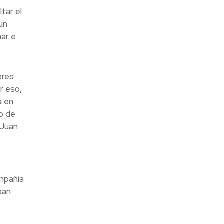
tar el
un
mar e
eres
r eso,
a en
o de
 Juan
ompañía
pan