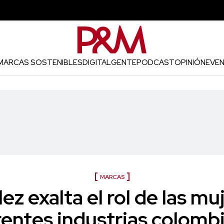
MARCAS SOSTENIBLES
DIGITAL
GENTE
PODCAST
OPINIÓN
EVE
MARCAS
z exalta el rol de las mu
rentes industrias colomb