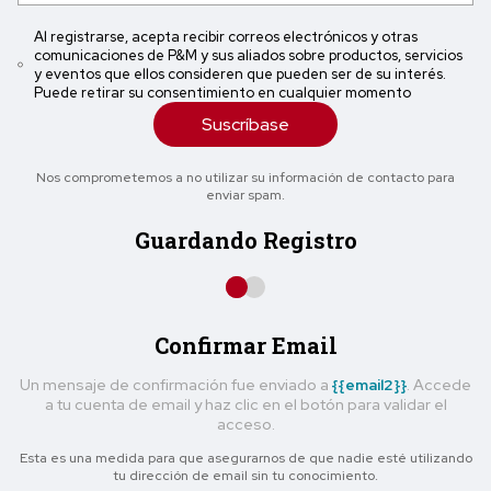
Al registrarse, acepta recibir correos electrónicos y otras
comunicaciones de P&M y sus aliados sobre productos, servicios
y eventos que ellos consideren que pueden ser de su interés.
Puede retirar su consentimiento en cualquier momento
Suscríbase
Nos comprometemos a no utilizar su información de contacto para
enviar spam.
Guardando Registro
Confirmar Email
Un mensaje de confirmación fue enviado a
{{email2}}
. Accede
a tu cuenta de email y haz clic en el botón para validar el
acceso.
Esta es una medida para que asegurarnos de que nadie esté utilizando
tu dirección de email sin tu conocimiento.