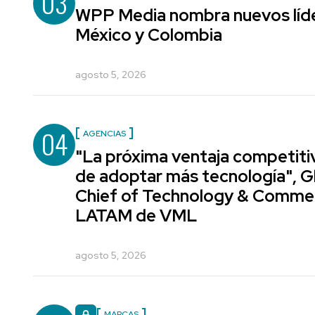
03
WPP Media nombra nuevos líde
México y Colombia
agosto 5, 2026
04
AGENCIAS
"La próxima ventaja competiti
de adoptar más tecnología", G
Chief of Technology & Comme
LATAM de VML
agosto 5, 2026
MARCAS