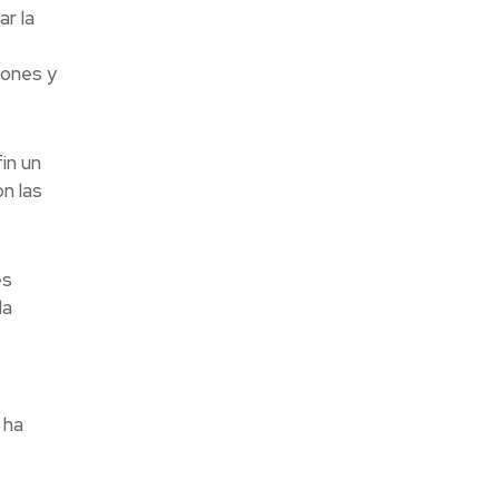
ar la
iones y
in un
n las
es
la
 ha