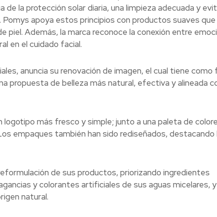
de la protección solar diaria, una limpieza adecuada y evit
ico. Pomys apoya estos principios con productos suaves que
de piel. Además, la marca reconoce la conexión entre emoc
 en el cuidado facial.
les, anuncia su renovación de imagen, el cual tiene como f
na propuesta de belleza más natural, efectiva y alineada co
n logotipo más fresco y simple; junto a una paleta de color
d. Los empaques también han sido rediseñados, destacando 
eformulación de sus productos, priorizando ingredientes
agancias y colorantes artificiales de sus aguas micelares, y
igen natural.