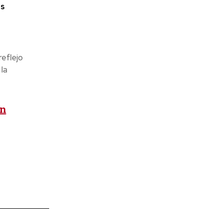
es
eflejo
la
en