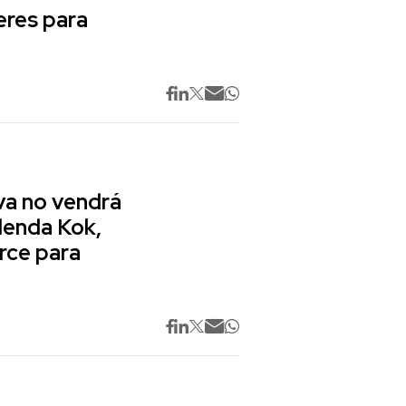
res para
va no vendrá
lenda Kok,
rce para