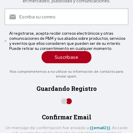
en mercadeo, publicidad y comunicaciones.
Al registrarse, acepta recibir correos electrónicos y otras
comunicaciones de P&M y sus aliados sobre productos, servicios
y eventos que ellos consideren que pueden ser de su interés.
Puede retirar su consentimiento en cualquier momento
Suscríbase
Nos comprometemos a no utilizar su información de contacto para
enviar spam.
Guardando Registro
Confirmar Email
Un mensaje de confirmación fue enviado a
{{email2}}
. Accede
a tu cuenta de email y haz clic en el botón para validar el