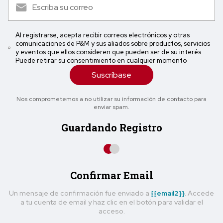
Al registrarse, acepta recibir correos electrónicos y otras
comunicaciones de P&M y sus aliados sobre productos, servicios
y eventos que ellos consideren que pueden ser de su interés.
Puede retirar su consentimiento en cualquier momento
Suscríbase
Nos comprometemos a no utilizar su información de contacto para
enviar spam.
Guardando Registro
Confirmar Email
Un mensaje de confirmación fue enviado a
{{email2}}
. Accede
a tu cuenta de email y haz clic en el botón para validar el
acceso.