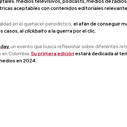
gitales. medios televisivos, podcasts, medios de radios
icas aceptables con contenidos editoriales relevante
lidad en el quehacer periodístico,
el afán de conseguir m
s casos, al
clickbait
o a la guerra por el clic.
day,
un evento que busca reflexionar sobre diferentes ret
n en Colombia.
Su primera edición
estará dedicada al te
 medios en 2024.