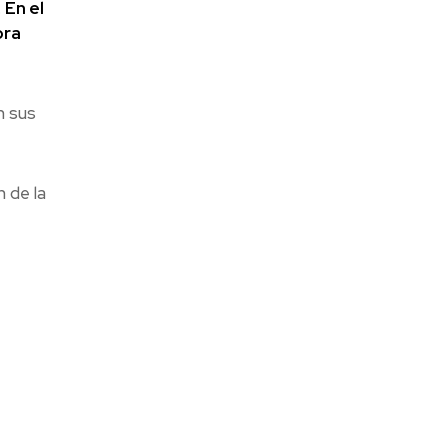
.
En el
ora
n sus
n de la