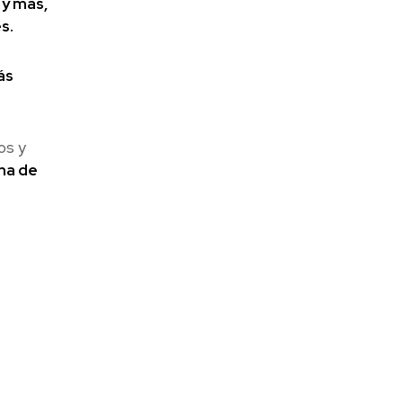
 y más,
s.
ás
os y
ma de