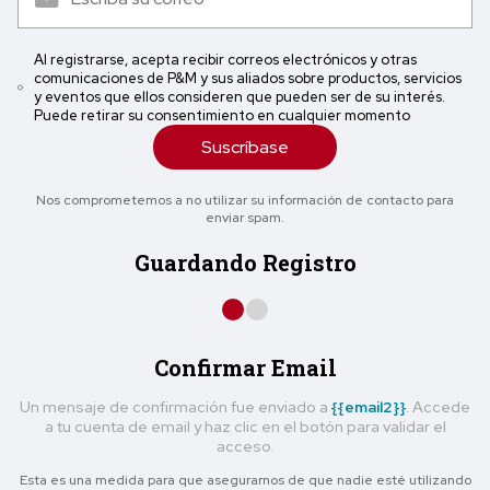
Al registrarse, acepta recibir correos electrónicos y otras
comunicaciones de P&M y sus aliados sobre productos, servicios
y eventos que ellos consideren que pueden ser de su interés.
Puede retirar su consentimiento en cualquier momento
Suscríbase
Nos comprometemos a no utilizar su información de contacto para
enviar spam.
Guardando Registro
Confirmar Email
Un mensaje de confirmación fue enviado a
{{email2}}
. Accede
a tu cuenta de email y haz clic en el botón para validar el
acceso.
Esta es una medida para que asegurarnos de que nadie esté utilizando